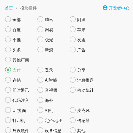
首页
/
模块插件
开发者中心



全部
腾讯
阿里



百度
网易
苹果



个推
极光
友盟



头条
新浪
广告

其他厂商



支付
登录
分享



存储
AI智能
消息推送



即时通讯
音视频
移动统计


代码注入
海外



UI/界面
相机
麦克风



打印机
定位/地图
传感器



外设硬件
设备信息
其他